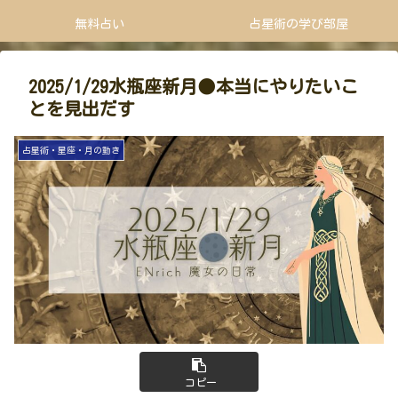
無料占い
占星術の学び部屋
2025/1/29水瓶座新月🌑本当にやりたいこ
とを見出だす
占星術・星座・月の動き
コピー