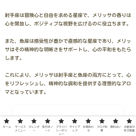
射手座は冒険心と自由を求める星座で、メリッサの香りは
心を開放し、ポジティブな視野を広げるのに役立ちます。
また、魚座は感受性が豊かで直感的な星座であり、メリッ
サはその精神的な明晰さをサポートし、心の平和をもたら
します。
これにより、メリッサは射手座と魚座の両方にとって、心
をリフレッシュし、精神的な調和を提供する理想的なアロ
マとなっています。
ホーム
サービス
カレンダ
気付きノ
プライバ
サイトマ
お問合わ
ブログ記
無料占い
占星術の
メニュー
ー
ート
シーポリ
ップ
せ
事
学び部屋
シー