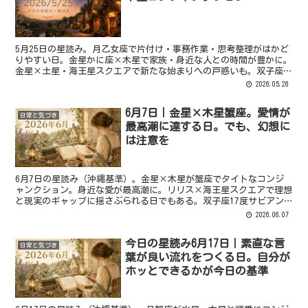
5月25日の星読み。月乙女座で片付け・事務作業・思考整理がはかど
りやすい日。金星かに座×木星で家族・身近な人との時間が豊かに。
金星×土星・海王星スクエアで新たな始まりへの戸惑いも。双子座5
度サビアン「過激な雑誌」の意味も解説。沖縄・那覇の占星術師
2026.05.26
ENrichによる毎日の星読みブログ。
6月7日｜金星×木星蟹座。愛情が
日常と気づき
最高潮に達する日。でも、幻想に
は注意を
6月7日の星読み（沖縄基準）。金星×木星が蟹座でタイトなコンジ
ャンクション。身近な愛が最高潮に。リリス×海王星スクエアで理想
と現実のギャップに揺さぶられる日でもある。双子座17度サビアン
「知力の頭に溶けていった健康の頭」解説。沖縄・那覇の占星術師
2026.06.07
ENrichの星読みブログ。
今日の星読み6月17日｜素直な言
日常と気づき
葉が良い流れをつくる日。自分が
ホッとできるかが今日の基準