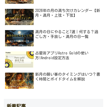
2026年の月の満ち欠けカレンダー【新
月・満月・上弦・下弦】
満月の日にやること7選｜何する？過
ごし方・手放し・満月の日一覧
占星術アプリAstro Goldの使い
方!Android設定方法
新月の願い事のタイミングはいつ？書
く時間とボイドタイムを解説
新着記事