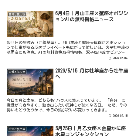
6月4日｜月山羊座×蟹座オポジシ
日常と気づき
ョンAIの無料資格ニュース
6月4日の星読み（沖縄基準）。月山羊座と蟹座天体群がオポジショ
ンで仕事が捗る反面プライベートも広がって忙しい日。火星牡牛座の
頑固さにも注意。AIの無料資格取得情報も。双子座14度サビアン
「テレパシーでの会話」解説。沖縄・那覇の占星術師ENrichの星読
2026.06.04
みブログ。
2026/5/15 月は牡羊座から牡牛座
日常と気づき
へ
今日の月と太陽、どちらも1ハウスに集まっています。 「自分」に
意識が向きやすく、動き出したい気持ちが強くなる日。 ただ、その
勢いをどう使うかで、今日の質がだいぶ変わってきます。
2026.05.15
5月25日｜月乙女座×金星かに座
日常と気づき
木星コンジャンクション