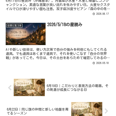
6月17日の星読み（沖縄基準）。月蟹座が水星・木星と順番にコンジ
ャンクション。素直な言葉が良い流れを生みやすい日。火星セクスタ
イルで口が滑りやすい面も注意。双子座26度サビアン「森の中の冬
霜」解説。クレイドル継続。沖縄・那覇の占星術師
2026.06.17
2026/5/18の星読み
日常と気づき
AIや新しい技術は、使い方次第で自分の強みを何倍にもしてくれる
道具。でも道具はあくまで道具で、それを使いこなす「自分の世界
観」があってこそ。今日は、その土台をあらためて確認してみるのに
いい日です。
2026.05.18
6月19日｜こだわりと表現方法の葛藤。そ
の刺激が成長につながる日
6月22日｜同じ旗の仲間と新しい地盤を育
てるシーズン