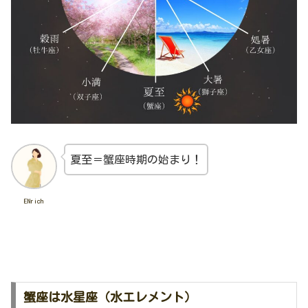
夏至＝蟹座時期の始まり！
ENrich
蟹座は水星座（水エレメント）