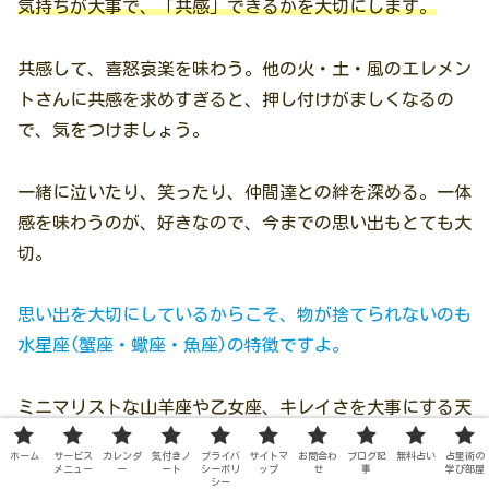
気持ちが大事で、「共感」できるかを大切にします。
共感して、喜怒哀楽を味わう。他の火・土・風のエレメン
トさんに共感を求めすぎると、押し付けがましくなるの
で、気をつけましょう。
一緒に泣いたり、笑ったり、仲間達との絆を深める。一体
感を味わうのが、好きなので、今までの思い出もとても大
切。
思い出を大切にしているからこそ、物が捨てられないのも
水星座(蟹座・蠍座・魚座)の特徴ですよ。
ミニマリストな山羊座や乙女座、キレイさを大事にする天
秤座さん達は、片付けたくなる気持ちもわかりますが、
ホーム
サービス
カレンダ
気付きノ
プライバ
サイトマ
お問合わ
ブログ記
無料占い
占星術の
「水の星座」の思い入れの深いモノを勝手に捨てることは
メニュー
ー
ート
シーポリ
ップ
せ
事
学び部屋
シー