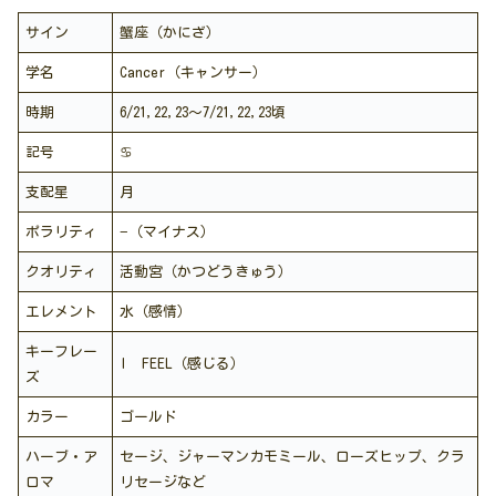
サイン
蟹座（かにざ）
学名
Cancer（キャンサー）
時期
6/21,22,23〜7/21,22,23頃
記号
♋️
支配星
月
ポラリティ
−（マイナス）
クオリティ
活動宮（かつどうきゅう）
エレメント
水（感情）
キーフレー
I FEEL（感じる）
ズ
カラー
ゴールド
ハーブ・ア
セージ、ジャーマンカモミール、ローズヒップ、クラ
ロマ
リセージなど