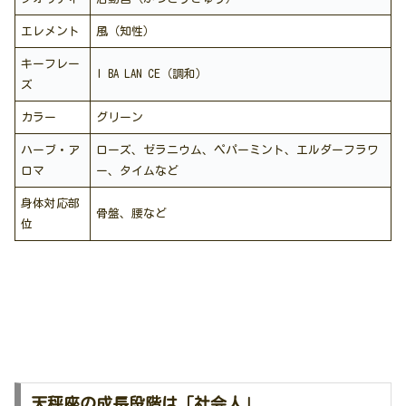
エレメント
風（知性）
キーフレー
I BA LAN CE（調和）
ズ
カラー
グリーン
ハーブ・ア
ローズ、ゼラニウム、ペパーミント、エルダーフラワ
ロマ
ー、タイムなど
身体対応部
骨盤、腰など
位
天秤座の成長段階は「社会人」