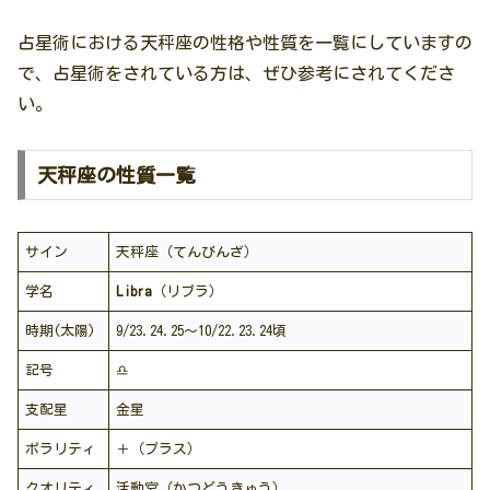
占星術における天秤座の性格や性質を一覧にしていますの
で、占星術をされている方は、ぜひ参考にされてくださ
い。
天秤座の性質一覧
サイン
天秤座（てんびんざ）
学名
Libra
（リブラ）
時期(太陽)
9/23.24.25～10/22.23.24頃
記号
♎️
支配星
金星
ポラリティ
＋（プラス）
クオリティ
活動宮（かつどうきゅう）