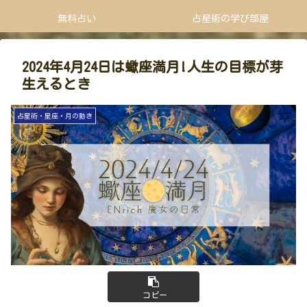
無料占い
占星術の学び部屋
2024年4月24日は蠍座満月!人生の目標が芽
生えるとき
占星術・星座・月の動き
コピー