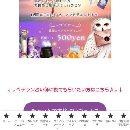
↓↓ベテラン占い師に視てもらいたい方はこちら♪↓↓
チャットで本格占いヴェルニ
ホーム
サービス
カレンダ
気付きノ
プライバ
サイトマ
お問合わ
ブログ記
無料占い
占星術の
メニュー
ー
ート
シーポリ
ップ
せ
事
学び部屋
シー